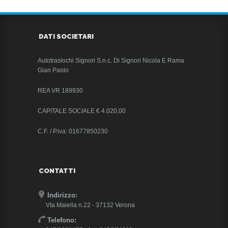
DATI SOCIETARI
Autotraslochi Signori S.n.c. Di Signori Nicola E Rama
Gian Paolo
REA VR 189930
CAPITALE SOCIALE € 4.020,00
C.F. / P.iva: 01677850230
CONTATTI
Indirizzo:
VIa Maiella n.22 - 37132 Verona
Telefono: