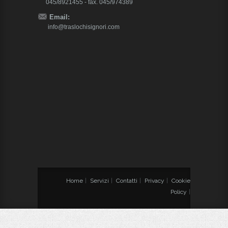
045/8921455 - fax. 045/974389
Email:
info@traslochisignori.com
Home
|
Servizi
|
Contatti
|
Privacy
|
Cookie
Policy
|